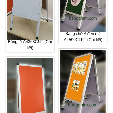
Bảng chữ A đen mã
A4590CLPT (Chi tiết)
Bảng từ A4363CNT (Chi
tiết)