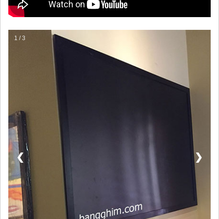
1 / 3
❮
❯