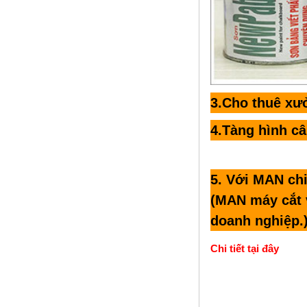
3.Cho thuê xư
4.Tàng hình c
5. Với MAN chi
(MAN
m
áy cắt
doanh nghiệp.
Chi tiết tại đây