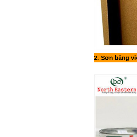
2
. Sơn bảng v