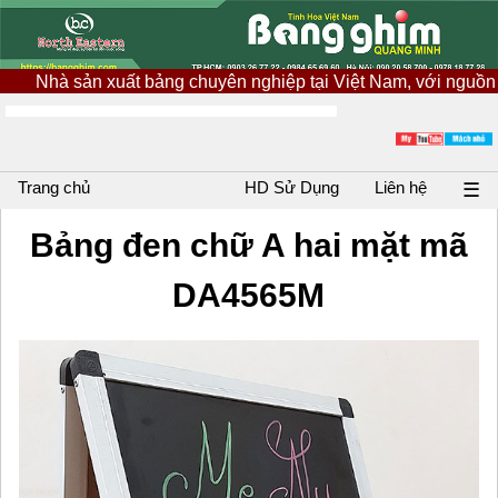
xuất bảng chuyên nghiệp tại Việt Nam, với nguồn nguyên liệu n
Trang chủ
HD Sử Dụng
Liên hệ
☰
Bảng đen chữ A hai mặt mã
DA4565M