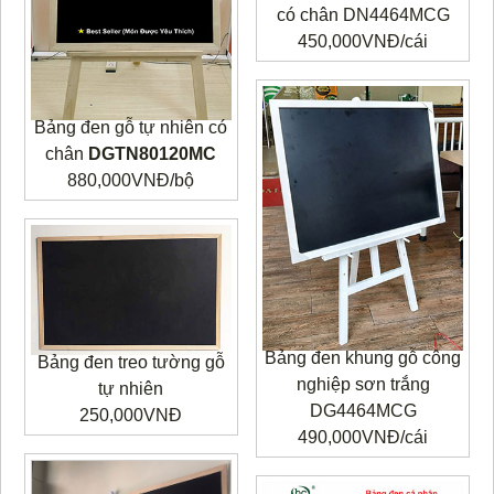
có chân DN4464MCG
450,000VNĐ/cái
Bảng đen gỗ tự nhiên có
chân
DGTN80120MC
880,000VNĐ/bộ
Bảng đen khung gỗ công
Bảng đen treo tường gỗ
nghiệp sơn trắng
tự nhiên
DG4464MCG
250,000VNĐ
490,000VNĐ/cái