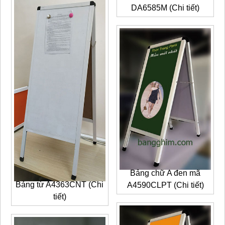
DA6585M (Chi tiết)
Bảng chữ A đen mã
Bảng từ A4363CNT (Chi
A4590CLPT (Chi tiết)
tiết)