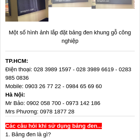
Một số hình ảnh lắp đặt bảng đen khung gỗ công
nghiệp
TP.HCM:
Điện thoại:
028 3989 1597
-
028 3989 6619
-
0283
985 0836
Mobile:
0903 26 77 22
-
0984 65 69 60
Hà Nội:
Mr Bảo:
0902 058 700
-
0973 142 186
Mrs Phương:
0978 1877 28
Các câu hỏi khi sử dụng bảng đen...
1. Bảng đen là gì?