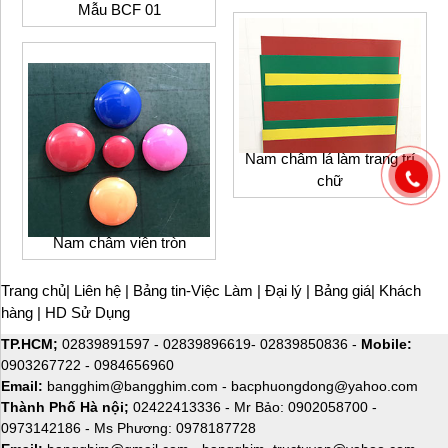
Mẫu BCF 01
Nam châm lá làm trang trí
chữ
Nam châm viên tròn
Trang chủ
|
Liên hệ
|
Bảng tin-Việc Làm
|
Đại lý
|
Bảng giá
|
Khách
hàng
|
HD Sử Dụng
TP.HCM;
02839891597
-
02839896619
-
02839850836
-
Mobile:
0903267722
-
0984656960
Email:
bangghim@bangghim.com
-
bacphuongdong@yahoo.com
Thành Phố Hà nội;
02422413336 - Mr Bảo:
0902058700
-
0973142186
- Ms Phương:
0978187728