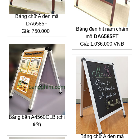
Bảng chữ A đen mã
DA6585F
Bảng đen hít nam châm
Giá: 750.000
mã
DA6585FT
Giá: 1.036.000 VNĐ
Bảng bần A4560CLB (chi
tiết)
Bảng chữ A đen mã