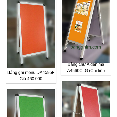
Bảng chữ A đen mã
A4560CLG (Chi tiết)
Bảng ghi menu DA4595F
Giá:460.000