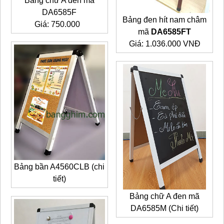
Bảng chữ A đen mã
DA6585F
Bảng đen hít nam châm
Giá: 750.000
mã
DA6585FT
Giá: 1.036.000 VNĐ
Bảng bần A4560CLB (chi
tiết)
Bảng chữ A đen mã
DA6585M (Chi tiết)