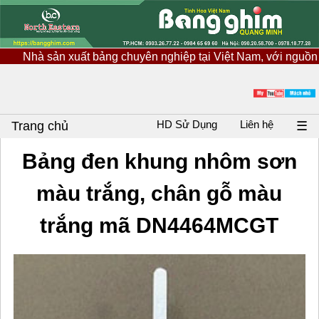
ản xuất bảng chuyên nghiệp tại Việt Nam, với nguồn nguyên liệ
HD Sử Dụng
Liên hệ
Trang chủ
☰
Bảng đen khung nhôm sơn
màu trắng, chân gỗ màu
trắng mã DN4464MCGT