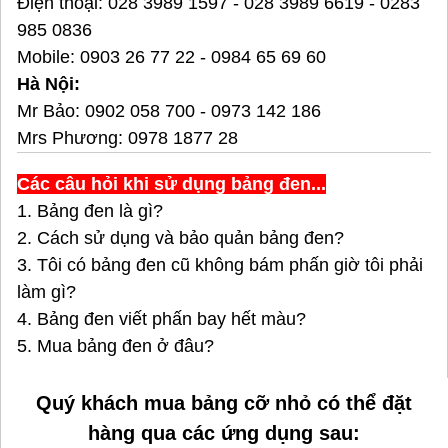
Điện thoại:
028 3989 1597
-
028 3989 6619
-
0283
985 0836
Mobile:
0903 26 77 22
-
0984 65 69 60
Hà Nội:
Mr Bảo:
0902 058 700
-
0973 142 186
Mrs Phương:
0978 1877 28
Các câu hỏi khi sử dụng bảng đen...
1. Bảng đen là gì?
2. Cách sử dụng và bảo quản bảng đen?
3. Tôi có bảng đen cũ không bám phấn giờ tôi phải
làm gì?
4. Bảng đen viết phấn bay hết màu?
5. Mua bảng đen ở đâu
?
Quý khách mua bảng cỡ nhỏ có thể đặt
hàng qua các ứng dụng sau: