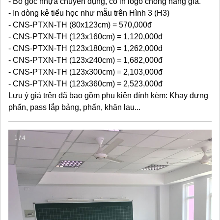
- Bo góc nhựa chuyên dụng, có in logo chống hàng giả.
- In dòng kẻ tiểu học như mẫu trên Hình 3 (H3)
- CNS-PTXN-TH (80x123cm) = 570,000đ
- CNS-PTXN-TH (123x160cm) = 1,120,000đ
- CNS-PTXN-TH (123x180cm) = 1,262,000đ
- CNS-PTXN-TH (123x240cm) = 1,682,000đ
- CNS-PTXN-TH (123x300cm) = 2,103,000đ
- CNS-PTXN-TH (123x360cm) = 2,523,000đ
Lưu ý giá trên đã bao gồm phụ kiện đính kèm: Khay đựng
phấn, pass lắp bảng, phấn, khăn lau...
1 / 4