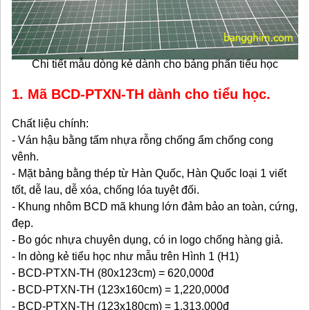
Chi tiết mẫu dòng kẻ dành cho bảng phấn tiểu học
1. Mã BCD-PTXN-TH dành cho tiểu học.
Chất liệu chính:
- Ván hậu bằng tấm nhựa rỗng chống ẩm chống cong
vênh.
- Mặt bảng bằng thép từ Hàn Quốc, Hàn Quốc loại 1 viết
tốt, dễ lau, dễ xóa, chống lóa tuyệt đối.
- Khung nhôm BCD mã khung lớn đảm bảo an toàn, cứng,
đẹp.
- Bo góc nhựa chuyên dụng, có in logo chống hàng giả.
- In dòng kẻ tiểu học như mẫu trên Hình 1 (H1)
- BCD-PTXN-TH (80x123cm) = 620,000đ
- BCD-PTXN-TH (123x160cm) = 1,220,000đ
- BCD-PTXN-TH (123x180cm) = 1,313,000đ