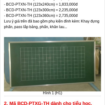
- BCD-PTXN-TH (123x240cm) = 1,833,000đ
- BCD-PTXN-TH (123x300cm) = 2,235,000đ
- BCD-PTXN-TH (123x360cm) = 2,735,000đ
Lưu ý giá trên đã bao gồm phụ kiện đính kèm: Khay đựng
phấn, pass lắp bảng, phấn, khăn lau...
Hình 1 (H1)
2. Mã BCD-PTXG-TH dành cho tiểu học.