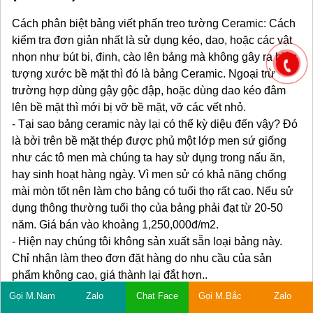
Cách phân biệt bảng viết phấn treo tường Ceramic: Cách
kiểm tra đơn giản nhất là sử dụng kéo, dao, hoặc các vật
nhọn như bút bi, đinh, cào lên bảng mà không gây ra hiện
tượng xước bề mặt thì đó là bảng Ceramic. Ngoại trừ
trường hợp dùng gậy gộc đập, hoặc dùng dao kéo đâm
lên bề mặt thì mới bị vỡ bề mặt, vỡ các vết nhỏ.
- Tại sao bảng ceramic này lại có thể kỳ diệu đến vậy? Đó
là bởi trên bề mặt thép được phủ một lớp men sứ giống
như các tô men mà chúng ta hay sử dụng trong nấu ăn,
hay sinh hoạt hàng ngày. Vì men sử có khả năng chống
mài mòn tốt nên làm cho bảng có tuổi thọ rất cao. Nếu sử
dụng thông thường tuổi thọ của bảng phải đạt từ 20-50
năm. Giá bán vào khoảng 1,250,000đ/m2.
- Hiện nay chúng tôi không sản xuất sẵn loại bảng này.
Chỉ nhận làm theo đơn đặt hàng do nhu cầu của sản
phẩm không cao, giá thành lại đắt hơn..
- Xuất xứ của bảng này là từ Bỉ và Nhật bản..
Gọi M.Nam
Zalo
Chat Face
Gọi M.Bắc
Zalo