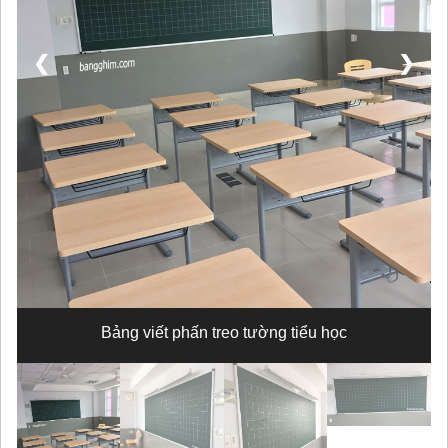
❮
❯
Bảng viết phấn treo tường tiểu học