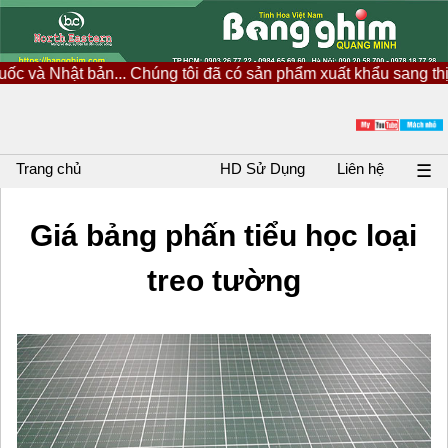
bản... Chúng tôi đã có sản phẩm xuất khẩu sang thị trường Nhậ
Trang chủ
HD Sử Dụng
Liên hệ
☰
Giá bảng phấn tiểu học loại
treo tường