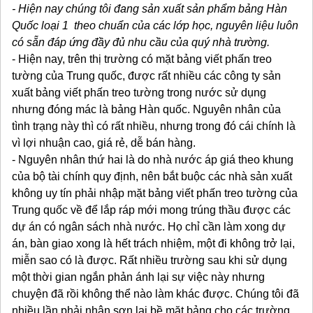
- Hiện nay chúng tôi đang sản xuất sản phẩm bảng Hàn
Quốc loại 1 theo chuẩn của các lớp học, nguyên liệu luôn
có sẵn đáp ứng đầy đủ nhu cầu của quý nhà trường.
- Hiện nay, trên thị trường có mặt bảng viết phấn treo
tường của Trung quốc, được rất nhiều các công ty sản
xuất bảng viết phấn treo tường trong nước sử dụng
nhưng đóng mác là bảng Hàn quốc. Nguyên nhân của
tình trạng này thì có rất nhiều, nhưng trong đó cái chính là
vì lợi nhuận cao, giá rẻ, dễ bán hàng.
- Nguyên nhân thứ hai là do nhà nước áp giá theo khung
của bộ tài chính quy định, nên bắt buộc các nhà sản xuất
không uy tín phải nhập mặt bảng viết phấn treo tường của
Trung quốc về để lắp ráp mới mong trúng thầu được các
dự án có ngân sách nhà nước. Họ chỉ cần làm xong dự
án, bàn giao xong là hết trách nhiệm, một đi không trở lại,
miễn sao có là được. Rất nhiều trường sau khi sử dụng
một thời gian ngắn phản ánh lại sự việc này nhưng
chuyện đã rồi không thể nào làm khác được. Chúng tôi đã
nhiều lần phải nhận sơn lại bề mặt bảng cho các trường