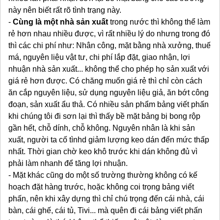
này nên biết rất rõ tình trạng này.
-
Cùng là một nhà sản xuất
trong nước thì không thể làm
rẻ hơn nhau nhiều được, vì rất nhiều lý do nhưng trong đó
thì các chi phí như: Nhân công, mặt bằng nhà xưởng, thuế
má, nguyên liệu vật tư, chi phí lắp đặt, giao nhận, lợi
nhuận nhà sản xuất... không thể cho phép họ sản xuất với
giá rẻ hơn được. Có chăng muốn giá rẻ thì chỉ còn cách
ăn cắp nguyên liệu, sử dụng nguyên liệu giả, ăn bớt công
đoạn, sản xuất ẩu thả. Có nhiều sản phẩm bảng viết phấn
khi chúng tôi đi sơn lại thì thấy bề mặt bảng bị bong rộp
gần hết, chỗ dính, chỗ không. Nguyên nhân là khi sản
xuất, người ta cố tìnhd giảm lượng keo dán đến mức thấp
nhất. Thời gian chờ keo khô trước khi dán không đủ vì
phải làm nhanh để tăng lợi nhuận.
- Mặt khác cũng do một số trường thường không có kế
hoạch đặt hàng trước, hoặc không coi trọng bảng viết
phấn, nên khi xây dựng thì chỉ chú trọng đến cái nhà, cái
bàn, cái ghế, cái tủ, Tivi... mà quên đi cái bảng viết phấn