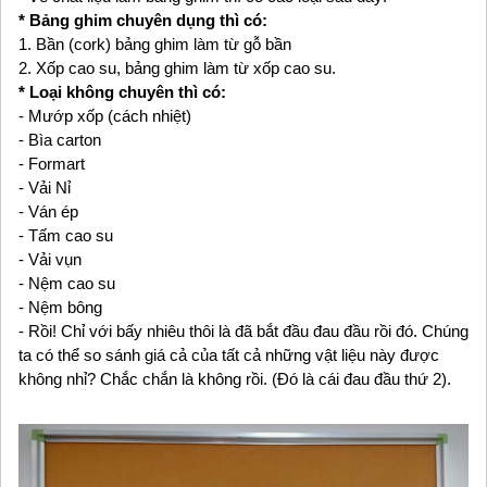
* Bảng ghim chuyên dụng thì có:
1. Bần (cork) bảng ghim làm từ gỗ bần
2. Xốp cao su, bảng ghim làm từ xốp cao su.
* Loại không chuyên thì có:
- Mướp xốp (cách nhiệt)
- Bìa carton
- Formart
- Vải Nỉ
- Ván ép
- Tấm cao su
- Vải vụn
- Nệm cao su
- Nệm bông
- Rồi! Chỉ với bấy nhiêu thôi là đã bắt đầu đau đầu rồi đó. Chúng
ta có thể so sánh giá cả của tất cả những vật liệu này được
không nhỉ? Chắc chắn là không rồi. (Đó là cái đau đầu thứ 2).