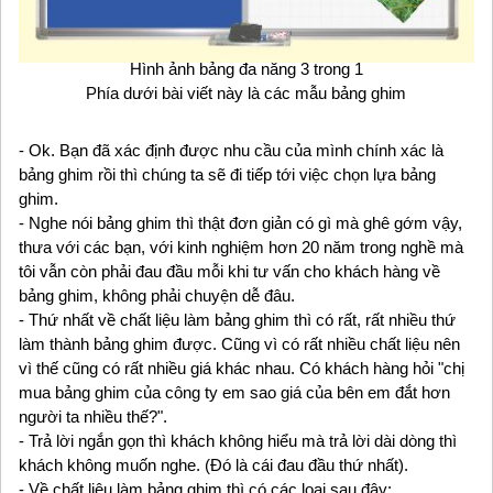
Hình ảnh bảng đa năng 3 trong 1
Phía dưới bài viết này là các mẫu bảng ghim
- Ok. Bạn đã xác định được nhu cầu của mình chính xác là
bảng ghim rồi thì chúng ta sẽ đi tiếp tới việc chọn lựa bảng
ghim.
- Nghe nói bảng ghim thì thật đơn giản có gì mà ghê gớm vậy,
thưa với các bạn, với kinh nghiệm hơn 20 năm trong nghề mà
tôi vẫn còn phải đau đầu mỗi khi tư vấn cho khách hàng về
bảng ghim, không phải chuyện dễ đâu.
- Thứ nhất về chất liệu làm bảng ghim thì có rất, rất nhiều thứ
làm thành bảng ghim được. Cũng vì có rất nhiều chất liệu nên
vì thế cũng có rất nhiều giá khác nhau. Có khách hàng hỏi "chị
mua bảng ghim của công ty em sao giá của bên em đắt hơn
người ta nhiều thế?".
- Trả lời ngắn gọn thì khách không hiểu mà trả lời dài dòng thì
khách không muốn nghe. (Đó là cái đau đầu thứ nhất).
- Về chất liệu làm bảng ghim thì có các loại sau đây: