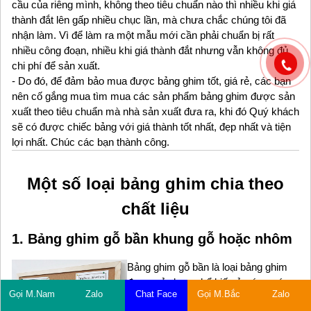
cầu của riêng mình, không theo tiêu chuẩn nào thì nhiều khi giá
thành đắt lên gấp nhiều chục lần, mà chưa chắc chúng tôi đã
nhận làm. Vì để làm ra một mẫu mới cần phải chuẩn bị rất
nhiều công đoạn, nhiều khi giá thành đắt nhưng vẫn không đủ
chi phí để sản xuất.
- Do đó, để đảm bảo mua được bảng ghim tốt, giá rẻ, các bạn
nên cố gắng mua tìm mua các sản phẩm bảng ghim được sản
xuất theo tiêu chuẩn mà nhà sản xuất đưa ra, khi đó Quý khách
sẽ có được chiếc bảng với giá thành tốt nhất, đẹp nhất và tiện
lợi nhất. Chúc các bạn thành công.
Một số loại bảng ghim chia theo
chất liệu
1. Bảng ghim gỗ bần khung gỗ hoặc nhôm
Bảng ghim gỗ bần là loại bảng ghim
được sử dụng phổ biến ở các nước
Gọi M.Nam
Zalo
Chat Face
Gọi M.Bắc
Zalo
Châu âu và Châu Mỹ. Bảng ghim gỗ