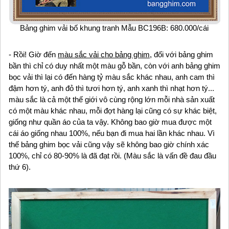
Bảng ghim vải bố khung tranh Mẫu BC196B: 680.000/cái
- Rồi! Giờ đến
màu sắc vải cho bảng ghim
, đối với bảng ghim
bần thì chỉ có duy nhất một màu gỗ bần, còn với anh bảng ghim
bọc vải thì lại có đến hàng tỷ màu sắc khác nhau, anh cam thì
đậm hơn tý, anh đỏ thì tươi hơn tý, anh xanh thì nhạt hơn tý...
màu sắc là cả một thế giới vô cùng rộng lớn mỗi nhà sản xuất
có một màu khác nhau, mỗi đợt hàng lại cũng có sự khác biệt,
giống như quần áo của ta vậy. Không bao giờ mua được một
cái áo giống nhau 100%, nếu bạn đi mua hai lần khác nhau. Vì
thế bảng ghim bọc vải cũng vậy sẽ không bao giờ chính xác
100%, chỉ có 80-90% là đã đạt rồi. (Màu sắc là vấn đề đau đầu
thứ 6).