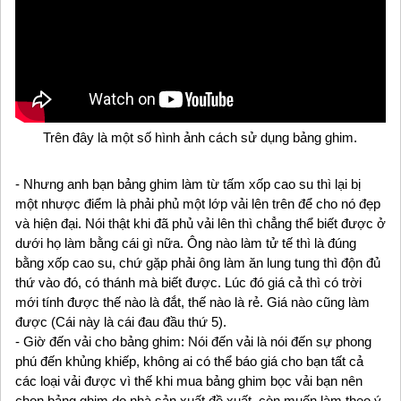
Trên đây là một số hình ảnh cách sử dụng bảng ghim.
- Nhưng anh bạn bảng ghim làm từ tấm xốp cao su thì lại bị
một nhược điểm là phải phủ một lớp vải lên trên để cho nó đẹp
và hiện đại. Nói thật khi đã phủ vải lên thì chẳng thể biết được ở
dưới họ làm bằng cái gì nữa. Ông nào làm tử tế thì là đúng
bằng xốp cao su, chứ gặp phải ông làm ăn lung tung thì độn đủ
thứ vào đó, có thánh mà biết được. Lúc đó giá cả thì có trời
mới tính được thế nào là đắt, thế nào là rẻ. Giá nào cũng làm
được (Cái này là cái đau đầu thứ 5).
- Giờ đến vải cho bảng ghim: Nói đến vải là nói đến sự phong
phú đến khủng khiếp, không ai có thể báo giá cho bạn tất cả
các loại vải được vì thế khi mua bảng ghim bọc vải bạn nên
chọn bảng ghim do nhà sản xuất đề xuất, còn muốn làm theo ý