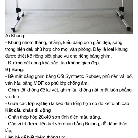
A) Khung:
- Khung nhôm thẳng, phẳng, kiểu dáng đơn giản đẹp, sang
trọng hiện đại, phù hợp cho mọi văn phòng. Đây là loại khung
được thiết kế riêng biệt phục vụ cho riêng bảng ghim.
- Đường nét cong khá sắc, tạo không gian đẹp.
B) Bảng:
- Bề mặt bảng ghim bằng Cốt Synthetic Rubber, phủ nền vải bố,
ván hậu bằng MDF có phủ lớp chống ẩm.
- Ghim tốt không để lại vết, ghim lâu không nát, mặt luôn phẳng
và đẹp
- Giữa các lớp vật liệu là keo dán tổng hợp có độ kết dính cao
Kết cấu chân di động
- Chân thép hộp 20x40 sơn tĩnh điện màu trắng,
- Các vị trí được liên kết với nhau bằng Bulong, dễ dàng tháo
lắp,
Liên hệ
để biết thêm thông tin: