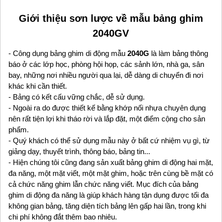
Giới thiệu sơn lược về mẫu bảng ghim
2040GV
- Công dụng bảng ghim di động mẫu
2040G
là làm bảng thông
báo ở các lớp học, phòng hội họp, các sảnh lớn, nhà ga, sân
bay, những nơi nhiều người qua lại, dễ dàng di chuyển đi nơi
khác khi cần thiết.
- Bảng có kết cấu vững chắc, dễ sử dụng.
- Ngoài ra do được thiết kế bằng khớp nối nhựa chuyên dụng
nên rất tiện lợi khi tháo rời và lắp đặt, một điểm cộng cho sản
phẩm.
- Quý khách có thể sử dụng mẫu này ở bất cứ nhiệm vụ gì, từ
giảng dạy, thuyết trình, thông báo, bảng tin...
- Hiện chúng tôi cũng đang sản xuất bảng ghim di động hai mặt,
đa năng, một mặt viết, một mặt ghim, hoặc trên cùng bề mặt có
cả chức năng ghim lẫn chức năng viết. Mục đích của bảng
ghim di động đa năng là giúp khách hàng tận dụng được tối đa
không gian bảng, tăng diện tích bảng lên gấp hai lần, trong khi
chi phí không đắt thêm bao nhiêu.