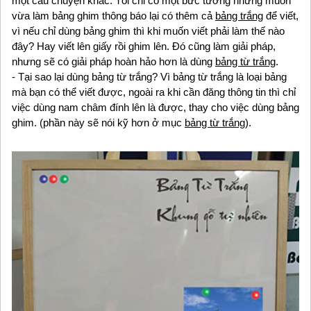
một câu chuyện khác. Tôi chỉ có một bức tường nhưng muốn
vừa làm bảng ghim thông báo lại có thêm cả
bảng trắng
để viết,
vì nếu chỉ dùng bảng ghim thì khi muốn viết phải làm thế nào
đây? Hay viết lên giấy rồi ghim lên. Đó cũng làm giải pháp,
nhưng sẽ có giải pháp hoàn hảo hơn là dùng
bảng từ trắng
.
- Tại sao lại dùng bảng từ trắng? Vì bảng từ trắng là loại bảng
mà bạn có thể viết được, ngoài ra khi cần đăng thông tin thì chỉ
việc dùng nam châm đính lên là được, thay cho việc dùng bảng
ghim. (phần này sẽ nói kỹ hơn ở mục
bảng từ trắng
).