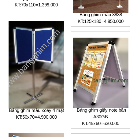
KT:70x110=1.399.000
Bảng ghim mẫu 3838
KT:125x180=4.850.000
Bảng ghim giấy note bần
Bảng ghim mẫu xoay 4 mặt
A30GB
KT:50x70=4.900.000
KT:45x60=630.000