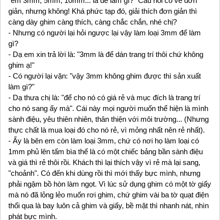
"em 3mm, 5mm, 10mm... là để làm gì?" Câu hỏi có vẻ đơn
giản, nhưng không! Khá phức tạp đó, giải thích đơn giản thì
càng dày ghim càng thích, càng chắc chắn, nhé chị?
- Nhưng có người lại hỏi ngược lại vậy làm loại 3mm để làm
gì?
- Dạ em xin trả lời là: "3mm là để dán trang trí thôi chứ không
ghim ạ!"
- Có người lại vặn: "vậy 3mm không ghim được thì sản xuất
làm gì?"
- Dạ thưa chị là: "để cho nó có giá rẻ và mục đích là trang trí
cho nó sang ấy mà". Cái này mọi người muốn thể hiện là mình
sành điệu, yêu thiên nhiên, thân thiện với môi trường... (Nhưng
thực chất là mua loại đó cho nó rẻ, vì mỏng nhất nên rẻ nhất).
- Ấy là bên em còn làm loại 3mm, chứ có nơi họ làm loại có
1mm phủ lên tấm bìa thế là có một chiếc bảng bần sành điệu
và giá thì rẻ thôi rồi. Khách thì lại thích vậy vì rẻ mà lại sang,
"choảnh". Có đến khi dùng rồi thì mới thấy bực mình, nhưng
phải ngậm bồ hòn làm ngọt. Vì lúc sử dụng ghim có một tờ giấy
mà nó đã lỏng lẻo muốn rơi ghim, chứ ghim vài ba tờ quạt điện
thổi qua là bay luôn cả ghim và giấy, bề mặt thì nhanh nát, nhìn
phát bực mình.