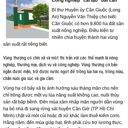
Công nghiệp “cải tạo” đất cằn
Bí thư Huyện ủy Cần Giuộc (Long
An) Nguyễn Văn Thiệp cho biết:
Cần Giuộc có hơn 9.800 ha đất sản
xuất nông nghiệp. Điều kiện tự
nhiên chia huyện thành hai vùng
sản xuất rất riêng biệt.
Vùng thượng có chín xã và một thị trấn với các thế mạnh là nông
nghiệp, thương mại, dịch vụ và công nghiệp. Vùng thượng cơ bản
ngăn được mặn, trữ được nước ngọt để trồng lúa hai vụ, trồng màu,
chăn nuôi gia súc và gia cầm.
Vùng hạ có bảy xã bị ảnh hưởng sáu tháng mặn cho nên
chỉ trồng được một vụ lúa năng suất không cao, nuôi thủy
sản rất bấp bênh. Đến mùa xâm nhập mặn người dân vùng
hạ bỏ nhà đi sang rừng sát huyện Cần Giờ (TP Hồ Chí
Minh) chặt và mót củi hoặc đi xứ khác làm thuê kiếm cơm.
Hằng năm, đến mùa giáp hạt, tỉnh phải cứu trợ lương thực,