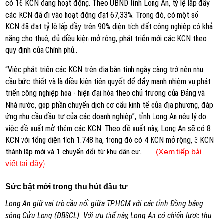
có 16 KCN đang hoạt động. Theo UBND tỉnh Long An, tỷ lệ lấp đầy
các KCN đã đi vào hoạt động đạt 67,33%. Trong đó, có một số
KCN đã đạt tỷ lệ lấp đầy trên 90% diện tích đất công nghiệp có khả
năng cho thuê, đủ điều kiện mở rộng, phát triển mới các KCN theo
quy định của Chính phủ..
“Việc phát triển các KCN trên địa bàn tỉnh ngày càng trở nên nhu
cầu bức thiết và là điều kiện tiên quyết để đẩy mạnh nhiệm vụ phát
triển công nghiệp hóa - hiện đại hóa theo chủ trương của Đảng và
Nhà nước, góp phần chuyển dịch cơ cấu kinh tế của địa phương, đáp
ứng nhu cầu đầu tư của các doanh nghiệp”, tỉnh Long An nêu lý do
việc đề xuất mở thêm các KCN. Theo đề xuất này, Long An sẽ có 8
KCN với tổng diện tích 1.748 ha, trong đó có 4 KCN mở rộng, 3 KCN
thành lập mới và 1 chuyển đổi từ khu dân cư..
(Xem tiếp bài
viết tại đây)
Sức bật mới trong thu hút đầu tư
Long An giữ vai trò cầu nối giữa TP.HCM với các tỉnh Đồng bằng
sông Cửu Long (ĐBSCL). Với ưu thế này, Long An có chiến lược thu