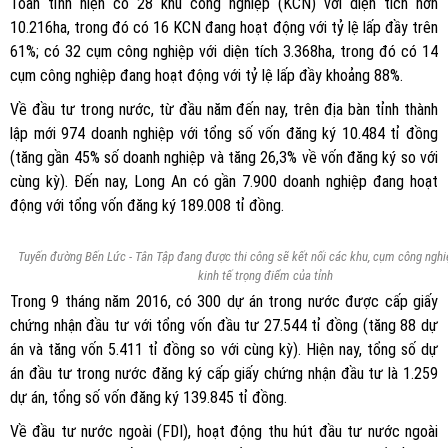
Toàn tỉnh hiện có 28 khu công nghiệp (KCN) với diện tích hơn
10.216ha, trong đó có 16 KCN đang hoạt động với tỷ lệ lấp đầy trên
61%; có 32 cụm công nghiệp với diện tích 3.368ha, trong đó có 14
cụm công nghiệp đang hoạt động với tỷ lệ lấp đầy khoảng 88%.
Về đầu tư trong nước, từ đầu năm đến nay, trên địa bàn tỉnh thành
lập mới 974 doanh nghiệp với tổng số vốn đăng ký 10.484 tỉ đồng
(tăng gần 45% số doanh nghiệp và tăng 26,3% về vốn đăng ký so với
cùng kỳ). Đến nay, Long An có gần 7.900 doanh nghiệp đang hoạt
động với tổng vốn đăng ký 189.008 tỉ đồng.
Tuyến đường Bến Lức - Tân Tập đang được thi công sẽ kết nối các khu, cụm công nghi
kinh tế trọng điểm của tỉnh
Trong 9 tháng năm 2016, có 300 dự án trong nước được cấp giấy
chứng nhận đầu tư với tổng vốn đầu tư 27.544 tỉ đồng (tăng 88 dự
án và tăng vốn 5.411 tỉ đồng so với cùng kỳ). Hiện nay, tổng số dự
án đầu tư trong nước đăng ký cấp giấy chứng nhận đầu tư là 1.259
dự án, tổng số vốn đăng ký 139.845 tỉ đồng.
Về đầu tư nước ngoài (FDI), hoạt động thu hút đầu tư nước ngoài