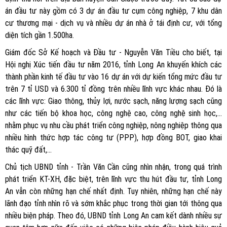
án đầu tư này gồm có 3 dự án đầu tư cụm công nghiệp, 7 khu dân
cư thương mại - dịch vụ và nhiều dự án nhà ở tái định cư, với tổng
diện tích gần 1.500ha.
Giám đốc Sở Kế hoạch và Đầu tư - Nguyễn Văn Tiều cho biết, tại
Hội nghị Xúc tiến đầu tư năm 2016, tỉnh Long An khuyến khích các
thành phần kinh tế đầu tư vào 16 dự án với dự kiến tổng mức đầu tư
trên 7 tỉ USD và 6.300 tỉ đồng trên nhiều lĩnh vực khác nhau. Đó là
các lĩnh vực: Giao thông, thủy lợi, nước sạch, năng lượng sạch cũng
như các tiến bộ khoa học, công nghệ cao, công nghệ sinh học,...
nhằm phục vụ nhu cầu phát triển công nghiệp, nông nghiệp thông qua
nhiều hình thức hợp tác công tư (PPP), hợp đồng BOT, giao khai
thác quỹ đất,...
Chủ tịch UBND tỉnh - Trần Văn Cần cũng nhìn nhận, trong quá trình
phát triển KT-XH, đặc biệt, trên lĩnh vực thu hút đầu tư, tỉnh Long
An vẫn còn những hạn chế nhất định. Tuy nhiên, những hạn chế này
lãnh đạo tỉnh nhìn rõ và sớm khắc phục trong thời gian tới thông qua
nhiều biện pháp. Theo đó, UBND tỉnh Long An cam kết dành nhiều sự