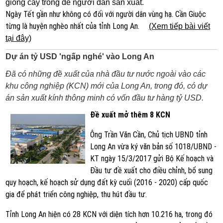
giống cây trồng để người dân sản xuất.
Ngày Tết gần như không có đối với người dân vùng hạ. Cần Giuộc
từng là huyện nghèo nhất của tỉnh Long An.
(Xem tiếp bài viết
tại đây)
Dự án tỷ USD 'ngấp nghé' vào Long An
Đã có những đề xuất của nhà đầu tư nước ngoài vào các
khu công nghiệp (KCN) mới của Long An, trong đó, có dự
án sản xuất kính thông minh có vốn đầu tư hàng tỷ USD.
Đề xuất mở thêm 8 KCN
Ông Trần Văn Cần, Chủ tịch UBND tỉnh
Long An vừa ký văn bản số 1018/UBND -
KT ngày 15/3/2017 gửi Bộ Kế hoạch và
Đầu tư đề xuất cho điều chỉnh, bổ sung
quy hoạch, kế hoạch sử dụng đất kỳ cuối (2016 - 2020) cấp quốc
gia để phát triển công nghiệp, thu hút đầu tư.
Tỉnh Long An hiện có 28 KCN với diện tích hơn 10.216 ha, trong đó