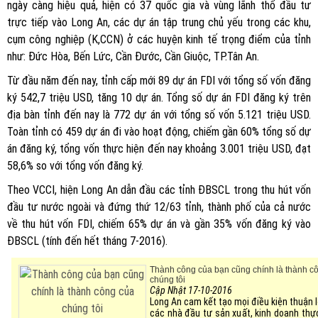
ngày càng hiệu quả, hiện có 37 quốc gia và vùng lãnh thổ đầu tư
trực tiếp vào Long An, các dự án tập trung chủ yếu trong các khu,
cụm công nghiệp (K,CCN) ở các huyện kinh tế trọng điểm của tỉnh
như: Đức Hòa, Bến Lức, Cần Đước, Cần Giuộc, TP.Tân An.
Từ đầu năm đến nay, tỉnh cấp mới 89 dự án FDI với tổng số vốn đăng
ký 542,7 triệu USD, tăng 10 dự án. Tổng số dự án FDI đăng ký trên
địa bàn tỉnh đến nay là 772 dự án với tổng số vốn 5.121 triệu USD.
Toàn tỉnh có 459 dự án đi vào hoạt động, chiếm gần 60% tổng số dự
án đăng ký, tổng vốn thực hiện đến nay khoảng 3.001 triệu USD, đạt
58,6% so với tổng vốn đăng ký.
Theo VCCI, hiện Long An dẫn đầu các tỉnh ĐBSCL trong thu hút vốn
đầu tư nước ngoài và đứng thứ 12/63 tỉnh, thành phố của cả nước
về thu hút vốn FDI, chiếm 65% dự án và gần 35% vốn đăng ký vào
ĐBSCL (tính đến hết tháng 7-2016).
Thành công của bạn cũng chính là thành c
chúng tôi
Cập Nhật 17-10-2016
Long An cam kết tạo mọi điều kiện thuận l
các nhà đầu tư sản xuất, kinh doanh thự