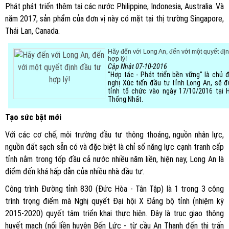
Phát phát triển thêm tại các nước Philippine, Indonesia, Australia. Và
năm 2017, sản phẩm của đơn vị này có mặt tại thị trường Singapore,
Thái Lan, Canada.
Hãy đến với Long An, đến với một quyết địn
hợp lý!
Cập Nhật 07-10-2016
"Hợp tác - Phát triển bền vững" là chủ 
nghị Xúc tiến đầu tư tỉnh Long An, sẽ 
tỉnh tổ chức vào ngày 17/10/2016 tại H
Thống Nhất.
Tạo sức bật mới
Với các cơ chế, môi trường đầu tư thông thoáng, nguồn nhân lực,
nguồn đất sạch sẵn có và đặc biệt là chỉ số năng lực cạnh tranh cấp
tỉnh nằm trong tốp đầu cả nước nhiều năm liền, hiện nay, Long An là
điểm đến khá hấp dẫn của nhiều nhà đầu tư.
Công trình Đường tỉnh 830 (Đức Hòa - Tân Tập) là 1 trong 3 công
trình trọng điểm mà Nghị quyết Đại hội X Đảng bộ tỉnh (nhiệm kỳ
2015-2020) quyết tâm triển khai thực hiện. Đây là trục giao thông
huyết mạch (nối liền huyện Bến Lức - từ cầu An Thạnh đến thị trấn