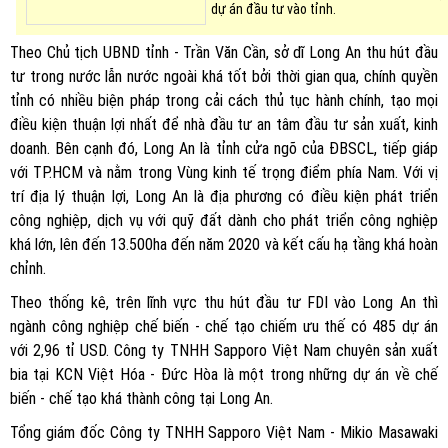
dự án đầu tư vào tỉnh.
Theo Chủ tịch UBND tỉnh - Trần Văn Cần, sở dĩ Long An thu hút đầu
tư trong nước lẫn nước ngoài khá tốt bởi thời gian qua, chính quyền
tỉnh có nhiều biện pháp trong cải cách thủ tục hành chính, tạo mọi
điều kiện thuận lợi nhất để nhà đầu tư an tâm đầu tư sản xuất, kinh
doanh. Bên cạnh đó, Long An là tỉnh cửa ngõ của ĐBSCL, tiếp giáp
với TP.HCM và nằm trong Vùng kinh tế trọng điểm phía Nam. Với vị
trí địa lý thuận lợi, Long An là địa phương có điều kiện phát triển
công nghiệp, dịch vụ với quỹ đất dành cho phát triển công nghiệp
khá lớn, lên đến 13.500ha đến năm 2020 và kết cấu hạ tầng khá hoàn
chỉnh.
Theo thống kê, trên lĩnh vực thu hút đầu tư FDI vào Long An thì
ngành công nghiệp chế biến - chế tạo chiếm ưu thế có 485 dự án
với 2,96 tỉ USD. Công ty TNHH Sapporo Việt Nam chuyên sản xuất
bia tại KCN Việt Hóa - Đức Hòa là một trong những dự án về chế
biến - chế tạo khá thành công tại Long An.
Tổng giám đốc Công ty TNHH Sapporo Việt Nam - Mikio Masawaki