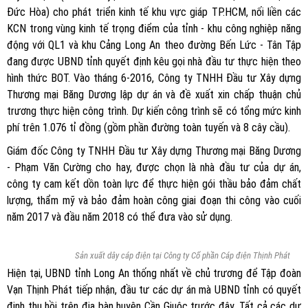
Đức Hòa) cho phát triển kinh tế khu vực giáp TP.HCM, nối liền các
KCN trong vùng kinh tế trọng điểm của tỉnh - khu công nghiệp năng
động với QL1 và khu Cảng Long An theo đường Bến Lức - Tân Tập
đang được UBND tỉnh quyết định kêu gọi nhà đầu tư thực hiện theo
hình thức BOT. Vào tháng 6-2016, Công ty TNHH Đầu tư Xây dựng
Thương mại Băng Dương lập dự án và đề xuất xin chấp thuận chủ
trương thực hiện công trình. Dự kiến công trình sẽ có tổng mức kinh
phí trên 1.076 tỉ đồng (gồm phần đường toàn tuyến và 8 cây cầu).
Giám đốc Công ty TNHH Đầu tư Xây dựng Thương mại Băng Dương
- Phạm Văn Cường cho hay, được chọn là nhà đầu tư của dự án,
công ty cam kết dồn toàn lực để thực hiện gói thầu bảo đảm chất
lượng, thẩm mỹ và bảo đảm hoàn công giai đoạn thi công vào cuối
năm 2017 và đầu năm 2018 có thể đưa vào sử dụng.
Sản xuất dây cáp điện tại Công ty Cổ phần Cáp điện Thịnh Phát
Hiện tại, UBND tỉnh Long An thống nhất về chủ trương để Tập đoàn
Vạn Thịnh Phát tiếp nhận, đầu tư các dự án mà UBND tỉnh có quyết
định thu hồi trên địa bàn huyện Cần Giuộc trước đây. Tất cả các dự