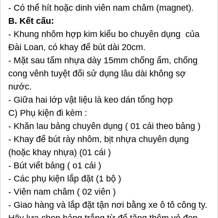
- Có thể hít hoặc dinh viên nam châm (magnet).
B. Kết cấu:
- Khung nhôm hợp kim kiểu bo chuyên dụng của
Đài Loan, có khay để bút dài 20cm.
- Mặt sau tấm nhựa dày 15mm chống ẩm, chống
cong vênh tuyệt đối sử dụng lâu dài không sợ
nước.
- Giữa hai lớp vật liệu là keo dán tổng hợp
C) Phụ kiện đi kèm :
- Khăn lau bảng chuyên dụng ( 01 cái theo bảng )
- Khay để bút rày nhôm, bịt nhựa chuyên dụng
(hoặc khay nhựa) (01 cái )
- Bút viết bảng ( o1 cái )
- Các phụ kiện lắp đặt (1 bộ )
- Viên nam châm ( 02 viên )
- Giao hàng và lắp đặt tận nơi bằng xe ô tô công ty.
Hãy lựa chọn bảng trắng từ để tăng thêm vẻ đẹp