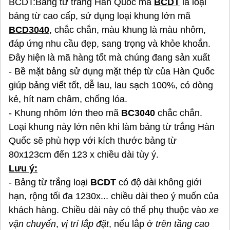
BCDT:Bảng từ trắng Hàn Quốc mã
BCDT
là loại
bảng từ cao cấp, sử dụng loại khung lớn mã
BCD3040
, chắc chắn, màu khung là màu nhôm,
đáp ứng nhu cầu đẹp, sang trọng và khỏe khoắn.
Đây hiện là mã hàng tốt mà chúng đang sản xuất
- Bề mặt bảng sử dụng mặt thép từ của Hàn Quốc
giúp bảng viết tốt, dễ lau, lau sạch 100%, có dòng
kẻ, hít nam châm, chống lóa.
- Khung nhôm lớn theo mã
BC3040
chắc chắn.
Loại khung này lớn nên khi làm bảng từ trắng Hàn
Quốc sẽ phù hợp với kích thước bảng từ
80x123cm đến 123 x chiều dài tùy ý.
Lưu ý:
- Bảng từ trắng loại
BCDT
có độ dài không giới
hạn, rộng tối đa 1230x... chiều dài theo ý muốn của
khách hàng. Chiều dài này có thể phụ thuộc vào
xe
vận chuyển
,
vị trí lắp đặt
, nếu lắp ở
trên tầng cao