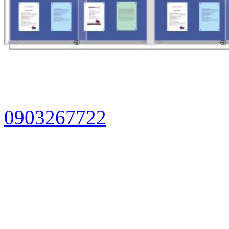
Bảng trắng, bang trang, bang tu, bang viet long, bang tu han quoc, bảng mica viết bút lôn
bút lông, giá bảng mica treo tường, bảng từ văn phòng, bảng mica trắng, bảng từ trắng, bả
tường, bảng trắng viết bút lông, bảng từ trắng treo tường, bảng mica trắng có chân, bảng 
bút lông, bảng viết lông, bảng viết nam châm.
0903267722